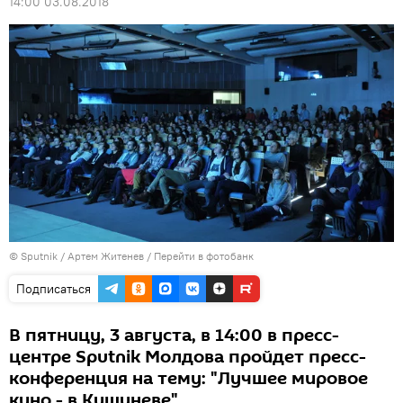
14:00 03.08.2018
© Sputnik / Артем Житенев
/
Перейти в фотобанк
Подписаться
В пятницу, 3 августа, в 14:00 в пресс-
центре Sputnik Молдова пройдет пресс-
конференция на тему: "Лучшее мировое
кино - в Кишиневе".