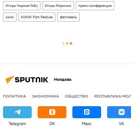
Игорь Чирков-Гибу
Игорь Мироник
пресс-конференция
кино
KONIK Film Festival
фестиваль
Молдова
ПОЛИТИКА
ЭКОНОМИКА
ОБЩЕСТВО
РЕСПУБЛИКА МОЛ
Telegram
OK
Макс
VK