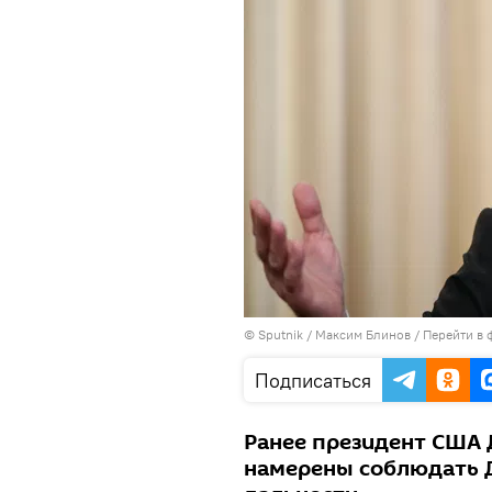
© Sputnik / Максим Блинов
/
Перейти в 
Подписаться
Ранее президент США 
намерены соблюдать Д