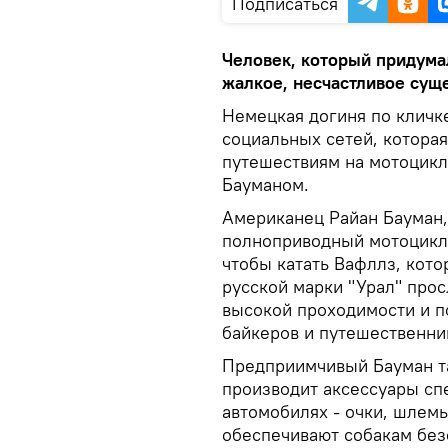
Подписаться
Человек, который придума
жалкое, несчастливое суще
Немецкая догиня по кличке
социальных сетей, котора
путешествиям на мотоцикл
Бауманом.
Американец Райан Бауман,
полноприводный мотоцикл 
чтобы катать Вафллз, кото
русской марки "Урал" прос
высокой проходимости и п
байкеров и путешественник
Предприимчивый Бауман т
производит аксессуары спе
автомобилях - очки, шлем
обеспечивают собакам без