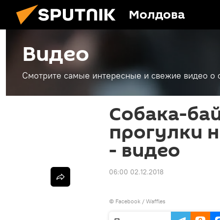
Молдова
Видео
Смотрите самые интересные и свежие видео о 
Собака-ба
прогулки н
- видео
06:00 02.12.2018
©
Facebook / Waffles