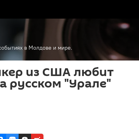
событиях в Молдове и мире.
йкер из США любит
а русском "Урале"