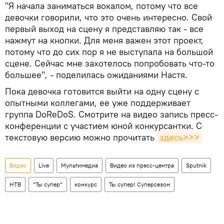
"Я начала заниматься вокалом, потому что все
девочки говорили, что это очень интересно. Свой
первый выход на сцену я представляю так - все
нажмут на кнопки. Для меня важен этот проект,
потому что до сих пор я не выступала на большой
сцене. Сейчас мне захотелось попробовать что-то
большее", - поделилась ожиданиями Настя.
Пока девочка готовится выйти на одну сцену с
опытными коллегами, ее уже поддерживает
группа DoReDoS. Смотрите на видео запись пресс-
конференции с участием юной конкурсантки. С
текстовую версию можно прочитать
здесь>>>
Видео
Live
Мультимедиа
Видео из пресс-центра
Sputnik
НТВ
"Ты супер"
конкурс
Ты супер! Суперсезон