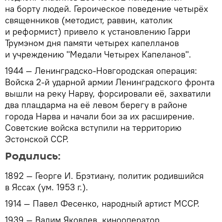
на борту людей. Героическое поведение четырёх
священников (методист, раввин, католик
и реформист) привело к установлению Гарри
Трумэном дня памяти четырех капелланов
и учреждению "Медали Четырех Капеланов".
1944 — Ленинградско-Новгородская операция:
Войска 2-й ударной армии Ленинградского фронта
вышли на реку Нарву, форсировали её, захватили
два плацдарма на её левом берегу в районе
города Нарва и начали бои за их расширение.
Советские войска вступили на территорию
Эстонской ССР.
Родились:
1892 — Георге И. Брэтиану, политик родившийся
в Яссах (ум. 1953 г.).
1914 — Павел Фесенко, народный артист МССР.
1939 — Вадим Яковлев, кинооператор,