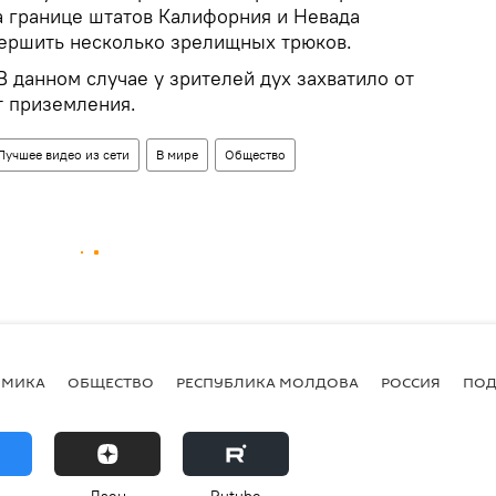
а границе штатов Калифорния и Невада
вершить несколько зрелищных трюков.
 В данном случае у зрителей дух захватило от
от приземления.
Лучшее видео из сети
В мире
Общество
ОМИКА
ОБЩЕСТВО
РЕСПУБЛИКА МОЛДОВА
РОССИЯ
ПОД