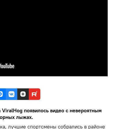
а ViralHog появилось видео с невероятным
горных лыжах.
ка, лучшие спортсмены собрались в районе