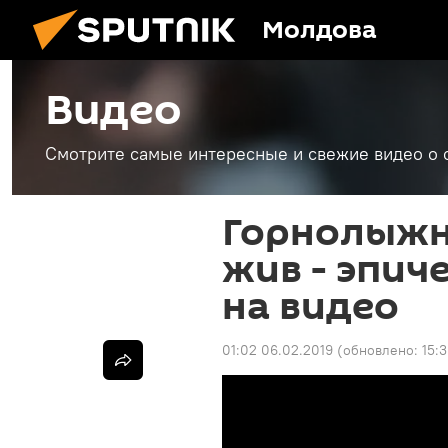
Молдова
Видео
Смотрите самые интересные и свежие видео о 
Горнолыжн
жив - эпич
на видео
01:02 06.02.2019
(обновлено:
15: