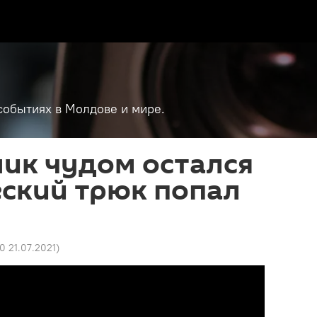
событиях в Молдове и мире.
ик чудом остался
еский трюк попал
30 21.07.2021
)