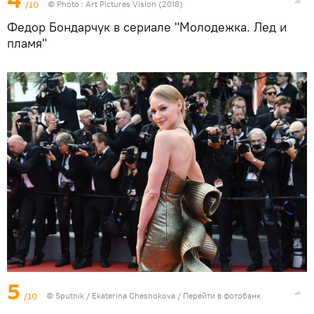
4
/10
© Photo :
Art Pictures Vision (2018)
Федор Бондарчук в сериале "Молодежка. Лед и
пламя"
5
/10
© Sputnik / Ekaterina Chesnokova
/
Перейти в фотобанк