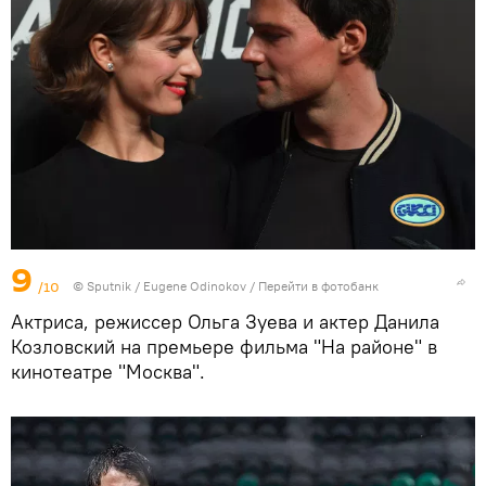
9
/10
© Sputnik / Eugene Odinokov
/
Перейти в фотобанк
Актриса, режиссер Ольга Зуева и актер Данила
Козловский на премьере фильма "На районе" в
кинотеатре "Москва".