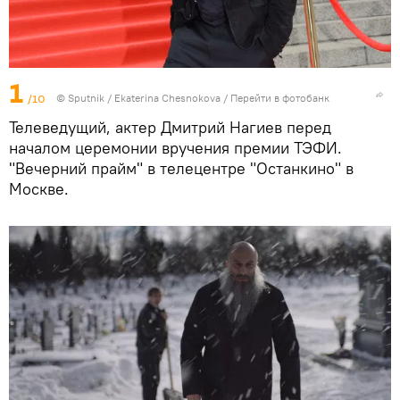
1
/10
© Sputnik / Ekaterina Chesnokova
/
Перейти в фотобанк
Телеведущий, актер Дмитрий Нагиев перед
началом церемонии вручения премии ТЭФИ.
"Вечерний прайм" в телецентре "Останкино" в
Москве.