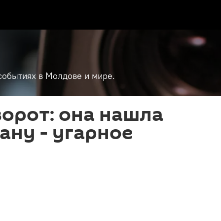
событиях в Молдове и мире.
ворот: она нашла
ану - угарное