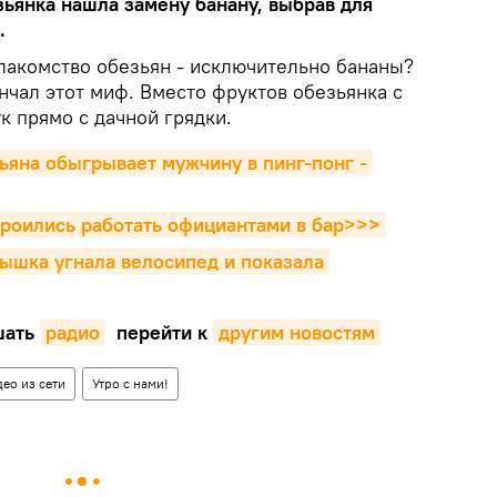
зьянка нашла замену банану, выбрав для
.
 лакомство обезьян - исключительно бананы?
нчал этот миф. Вместо фруктов обезьянка с
к прямо с дачной грядки.
ьяна обыгрывает мужчину в пинг-понг - 
троились работать официантами в бар>>>
тышка угнала велосипед и показала 
ать
радио
перейти к
другим новостям
ео из сети
Утро с нами!