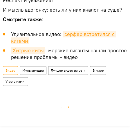
Респект и уважение!
И мысль вдогонку: есть ли у них аналог на суше?
Смотрите также
:
Удивительное видео:
серфер встретился с 
китами
Хитрые киты
: морские гиганты нашли простое
решение проблемы - видео
Видео
Мультимедиа
Лучшее видео из сети
В мире
Утро с нами!