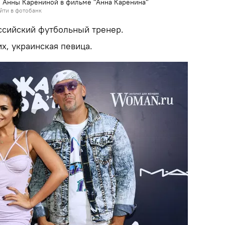
и Анны Карениной в фильме "Анна Каренина"
йти в фотобанк
оссийский футбольный тренер.
х, украинская певица.