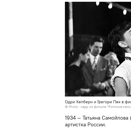
Одри Хепберн и Грегори Пек в ф
© Photo : кадр из фильма "Римские кан
1934 — Татьяна Самойлова (
артистка России.