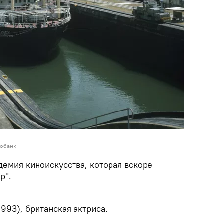
тобанк
демия киноискусства, которая вскоре
р".
1993), британская актриса.