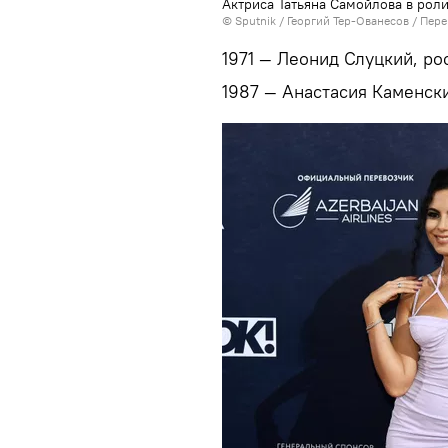
Актриса Татьяна Самойлова в рол
© Sputnik / Георгий Тер-Ованесов
/
Пере
1971 — Леонид Слуцкий, р
1987 — Анастасия Каменски