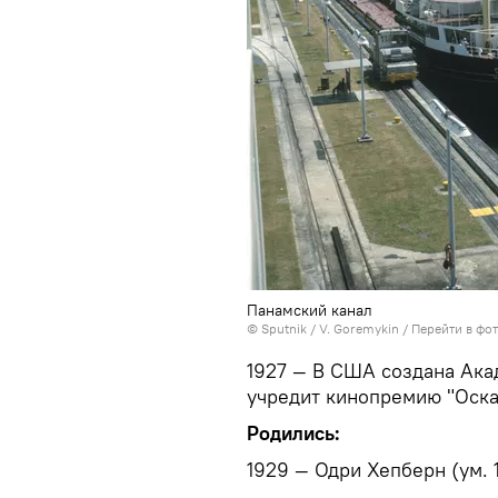
Панамский канал
© Sputnik / V. Goremykin
/
Перейти в фо
1927 — В США создана Ака
учредит кинопремию "Оска
Родились:
1929 — Одри Хепберн (ум. 