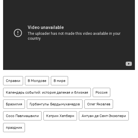
Справки
В Молдове
В мире
Календарь событий: история далекая и близкая
Россия
Бразилия
Гурбангулы Бердымухамедов
Олег Яковлев
Сосо Павлиашвили
Кэтрин Хепберн
Антуан де Сент-Экзюпери
праздник