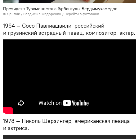
Президент Туркменистана Гурбангулы Бердымухамедов
© Sputnik / Владимир Федоренко
/
Перейти в фотобанк
1964 — Сосо Павлиашвили, российский
и грузинский эстрадный певец, композитор, актер.
1978 — Николь Шерзингер, американская певица
и актриса.