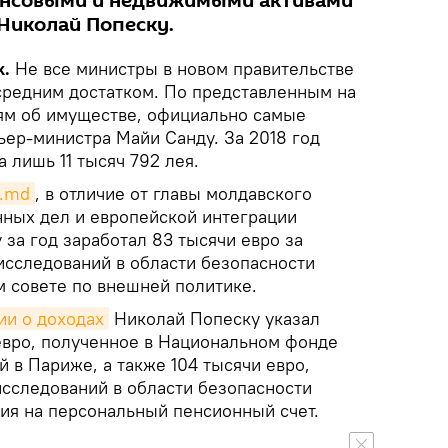
нансовыми и недвижимыми активами
Николай Попеску.
k.
Не все министры в новом правительстве
редним достатком. По представленным на
ям об имуществе, официально самые
ьер-министра Майи Санду. За 2018 год
 лишь 11 тысяч 792 лея.
g.md
, в отличие от главы молдавского
нных дел и европейской интеграции
за год заработал 83 тысячи евро за
исследований в области безопасности
м совете по внешней политике.
ии о доходах
Николай Попеску указал
евро, полученное в Национальном фонде
 в Париже, а также 104 тысячи евро,
исследований в области безопасности
ия на персональный пенсионный счет.