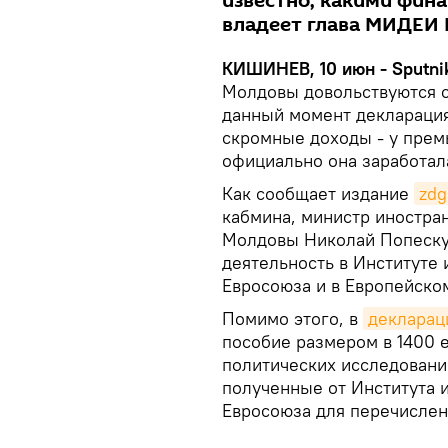
известно, какими фи
владеет глава МИДЕИ 
КИШИНЕВ, 10 июн - Sputni
Молдовы довольствуются с
данный момент деклараци
скромные доходы - у прем
официально она заработала
Как сообщает издание
zd
кабмина, министр иностра
Молдовы Николай Попеску 
деятельность в Институте 
Евросоюза и в Европейско
Помимо этого, в
декларац
пособие размером в 1400 
политических исследований
полученные от Института 
Евросоюза для перечислен