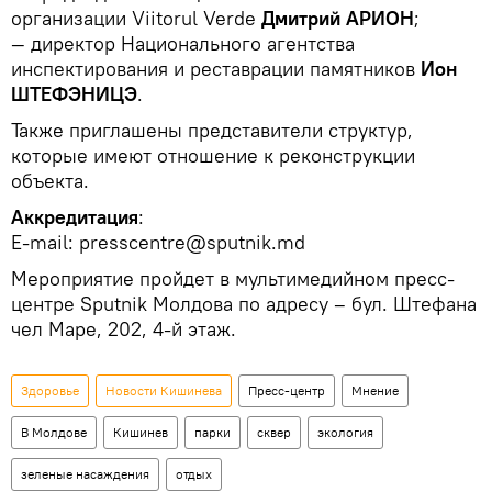
организации Viitorul Verde
Дмитрий АРИОН
;
— директор Национального агентства
инспектирования и реставрации памятников
Ион
ШТЕФЭНИЦЭ
.
Также приглашены представители структур,
которые имеют отношение к реконструкции
объекта.
Аккредитация
:
E-mail: presscentre@sputnik.md
Мероприятие пройдет в мультимедийном пресс-
центре Sputnik Молдова по адресу – бул. Штефана
чел Маре, 202, 4-й этаж.
Здоровье
Новости Кишинева
Пресс-центр
Мнение
В Молдове
Кишинев
парки
сквер
экология
зеленые насаждения
отдых