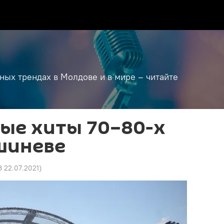
дных трендах в Молдове и в мире – читайте
ые хиты 70–80-х
шиневе
3 22.07.2021
)