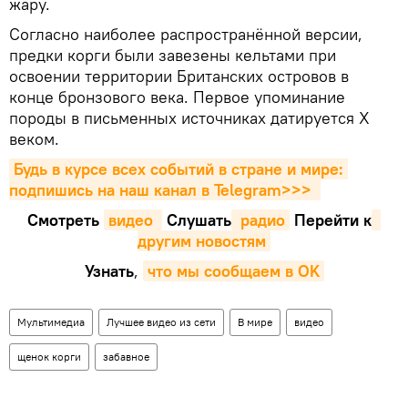
жару.
Согласно наиболее распространённой версии,
предки корги были завезены кельтами при
освоении территории Британских островов в
конце бронзового века. Первое упоминание
породы в письменных источниках датируется X
веком.
Будь в курсе всех событий в стране и мире: 
подпишись на наш канал в Telegram>>>
Смотреть
видео 
Cлушать
 радио
Перейти к
другим новостям
Узнать
,
что мы сообщаем в OK
Мультимедиа
Лучшее видео из сети
В мире
видео
щенок корги
забавное