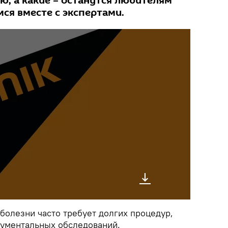
ю, а какие – останутся любителям
ся вместе с экспертами.
болезни часто требует долгих процедур,
рументальных обследований.