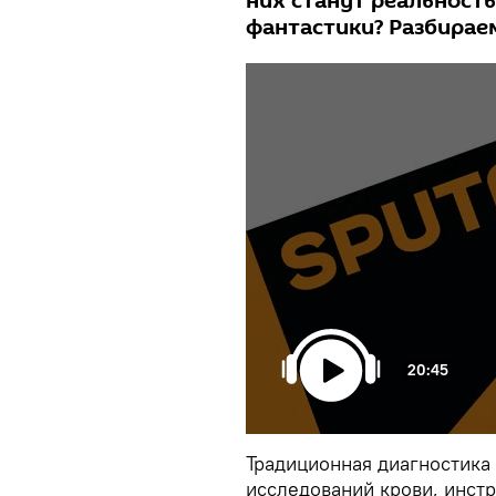
них станут реальность
фантастики? Разбираем
20:45
Традиционная диагностика 
исследований крови, инст