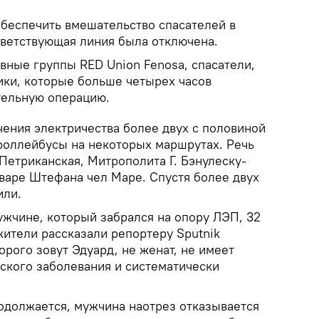
обеспечить вмешательство спасателей в
тветствующая линия была отключена.
вные группы RED Union Fenosa, спасатели,
ики, которые больше четырех часов
тельную операцию.
чения электричества более двух с половиной
роллейбусы на некоторых маршрутах. Речь
 Петриканская, Митрополита Г. Бэнулеску-
ьваре Штефана чел Маре. Спустя более двух
или.
жчине, который забрался на опору ЛЭП, 32
жители рассказали репортеру Sputnik
орого зовут Эдуард, не женат, не имеет
еского заболевания и систематически
одолжается, мужчина наотрез отказывается