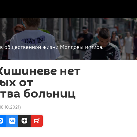
т в общественной жизни Молдовы и мира.
 Кишиневе нет
ых от
тва больниц
 18.10.2021
)