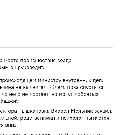
на месте происшествия создан
рым он руководит.
происходящем министру внутренних дел.
жчина не выдвигал. Ждем, пока спустится
 до него не достает, но могут добраться
абаджиу.
сектора Рышкановка Виорел Мельник заявил,
бильной, родственники и психолог пытаются
я вниз.
не является агрессивным. Родственники