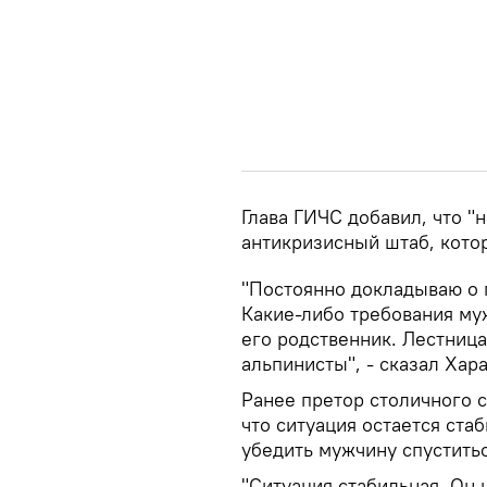
Глава ГИЧС добавил, что "
антикризисный штаб, кото
"Постоянно докладываю о 
Какие-либо требования му
его родственник. Лестница
альпинисты", - сказал Хар
Ранее претор столичного 
что ситуация остается ста
убедить мужчину спуститьс
"Ситуация стабильная. Он 