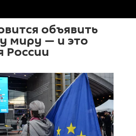
овится объявить
у миру — и это
я России