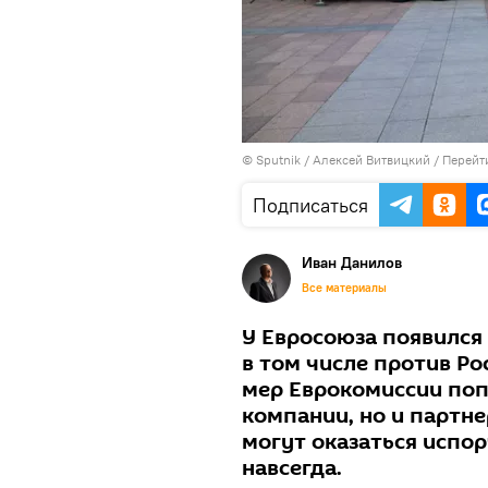
© Sputnik / Алексей Витвицкий
/
Перейт
Подписаться
Иван Данилов
Все материалы
У Евросоюза появился
в том числе против Р
мер Еврокомиссии поп
компании, но и партн
могут оказаться испор
навсегда.