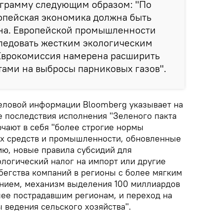
ограмму следующим образом: "По
опейская экономика должна быть
на. Европейской промышленности
ледовать жестким экологическим
 Еврокомиссия намерена расширить
тами на выбросы парниковых газов".
еловой информации Bloomberg указывает на
 последствия исполнения "Зеленого пакта
ючают в себя "более строгие нормы
х средств и промышленности, обновленные
ию, новые правила субсидий для
ологический налог на импорт или другие
егства компаний в регионы с более мягким
нием, механизм выделения 100 миллиардов
лее пострадавшим регионам, и переход на
 ведения сельского хозяйства".