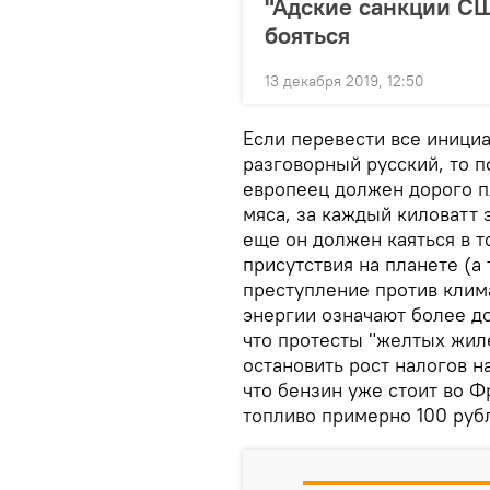
"Адские санкции СШ
бояться
13 декабря 2019, 12:50
Если перевести все иници
разговорный русский, то 
европеец должен дорого п
мяса, за каждый киловатт 
еще он должен каяться в т
присутствия на планете (а 
преступление против клим
энергии означают более до
что протесты "желтых жил
остановить рост налогов н
что бензин уже стоит во Ф
топливо примерно 100 руб