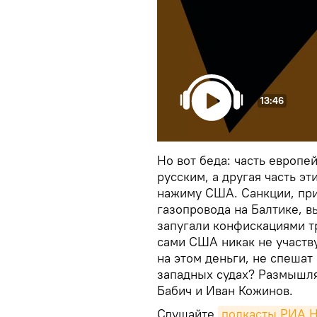
13:46
Но вот беда: часть европей
русским, а другая часть эт
нажиму США. Санкции, пр
газопровода на Балтике, в
запугали конфискациями т
сами США никак не участв
на этом деньги, не спеша
западных судах? Размышл
Бабич и Иван Кожинов.
Слушайте
подкасты РИА 