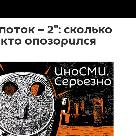
поток – 2": сколько
и кто опозорился