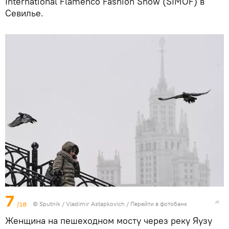
International Flamenco Fashion Show (SIMOF) в
Севилье.
7
/18
© Sputnik / Vladimir Astapkovich
/
Перейти в фотобанк
Женщина на пешеходном мосту через реку Яузу