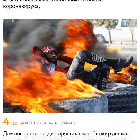
коронавируса.
4
/18
©
REUTERS
/ ALAA AL-MARJANI
Демонстрант среди горящих шин, блокирующих