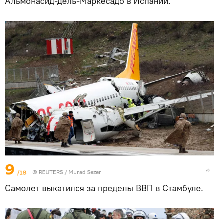
Альмонасид-дель-Маркесадо в Испании.
9
/18
©
REUTERS
/ Murad Sezer
Самолет выкатился за пределы ВВП в Стамбуле.