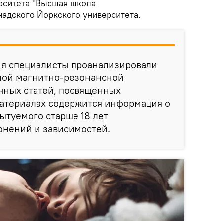
рситета "Высшая школа
надского Йоркского университета.
ия специалисты проанализировали
ной магнитно-резонансной
чных статей, посвященных
материалах содержится информация о
пытуемого старше 18 лет
онений и зависимостей.