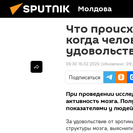
Молдова
Что происх
когда чело
удовольств
06:30 16.02.2020
(обновлено:
09:
Подписаться
При проведении иссле
активность мозга. По
показателями у людей
За удовольствие от эротик
структуры мозга, выяснил