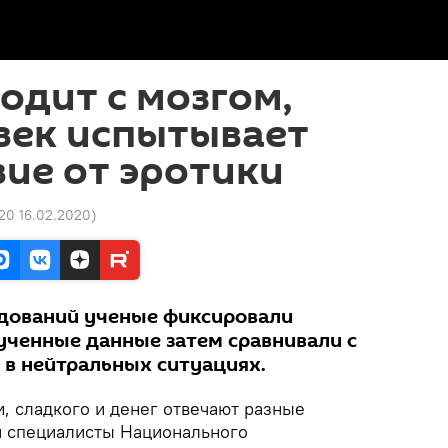
одит с мозгом,
век испытывает
ие от эротики
20 16.02.2020
)
дований ученые фиксировали
лученные данные затем сравнивали с
 в нейтральных ситуациях.
и, сладкого и денег отвечают разные
и специалисты Национального