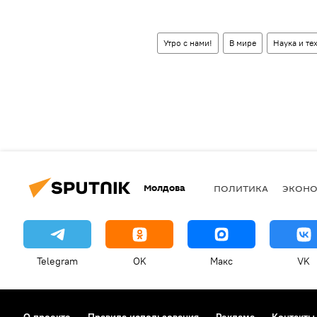
Утро с нами!
В мире
Наука и те
Молдова
ПОЛИТИКА
ЭКОН
Telegram
OK
Макс
VK