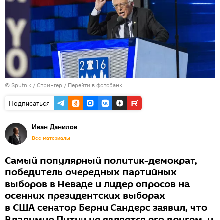
© Sputnik / Стрингер
/
Перейти в фотобанк
Подписаться
Иван Данилов
Все материалы
Самый популярный политик-демократ,
победитель очередных партийных
выборов в Неваде и лидер опросов на
осенних президентских выборах
в США сенатор Берни Сандерс заявил, что
Владимир Путин не является его другом, и