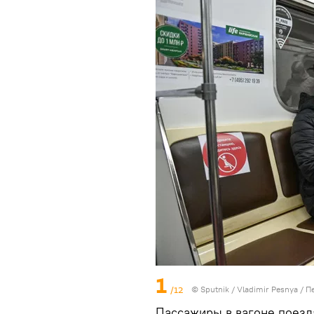
1
/12
© Sputnik / Vladimir Pesnya
/
П
Пассажиры в вагоне поезд