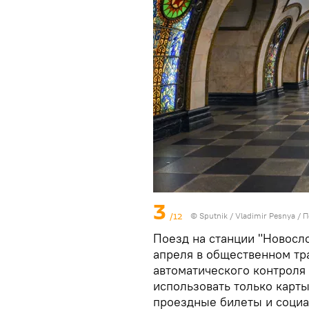
3
/12
© Sputnik / Vladimir Pesnya
/
П
Поезд на станции "Новосл
апреля в общественном тр
автоматического контроля
использовать только карты
проездные билеты и социа