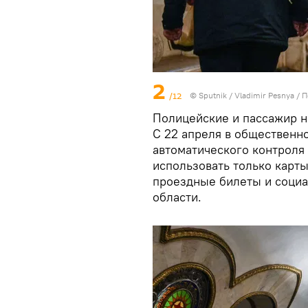
2
/12
© Sputnik / Vladimir Pesnya
/
П
Полицейские и пассажир н
С 22 апреля в общественн
автоматического контроля
использовать только карты
проездные билеты и социа
области.