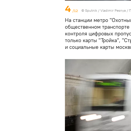
4
/12
© Sputnik / Vladimir Pesnya
/
П
На станции метро "Охотный
общественном транспорте 
контроля цифровых пропус
только карты "Тройка", "
и социальные карты москв