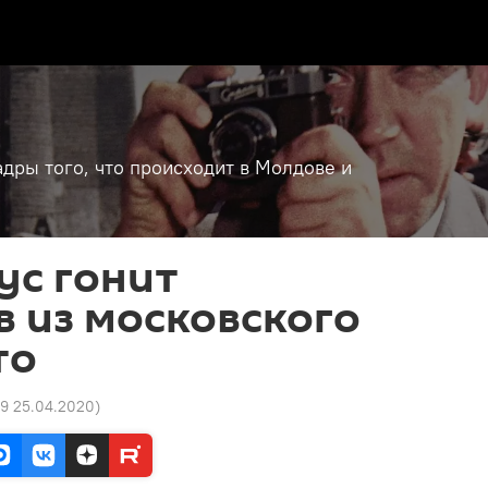
дры того, что происходит в Молдове и
ус гонит
 из московского
то
29 25.04.2020
)