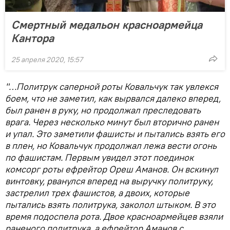
Смертный медальон красноармейца
Кантора
25 апреля 2020, 15:57
"…Политрук саперной роты Ковальчук так увлекся
боем, что не заметил, как вырвался далеко вперед,
был ранен в руку, но продолжал преследовать
врага. Через несколько минут был вторично ранен
и упал. Это заметили фашисты и пытались взять его
в плен, но Ковальчук продолжал лежа вести огонь
по фашистам. Первым увидел этот поединок
комсорг роты ефрейтор Ореш Аманов. Он вскинул
винтовку, рванулся вперед на выручку политруку,
застрелил трех фашистов, а двоих, которые
пытались взять политрука, заколол штыком. В это
время подоспела рота. Двое красноармейцев взяли
раненого политрука, а ефрейтор Аманов с