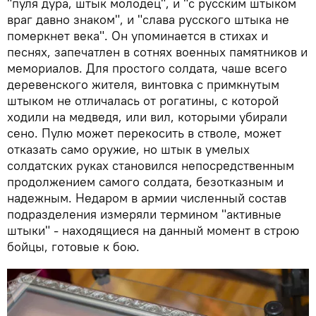
"пуля дура, штык молодец", и "с русским штыком
враг давно знаком", и "слава русского штыка не
померкнет века". Он упоминается в стихах и
песнях, запечатлен в сотнях военных памятников и
мемориалов. Для простого солдата, чаше всего
деревенского жителя, винтовка с примкнутым
штыком не отличалась от рогатины, с которой
ходили на медведя, или вил, которыми убирали
сено. Пулю может перекосить в стволе, может
отказать само оружие, но штык в умелых
солдатских руках становился непосредственным
продолжением самого солдата, безотказным и
надежным. Недаром в армии численный состав
подразделения измеряли термином "активные
штыки" - находящиеся на данный момент в строю
бойцы, готовые к бою.