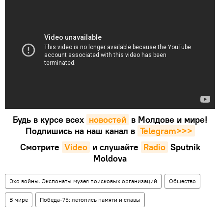
Будь в курсе всех
новостей
в Молдове и мире!
Подпишись на наш канал в
Telegram>>>
Смотрите
Video
и слушайте
Radio
Sputnik
Moldova
Эхо войны. Экспонаты музея поисковых организаций
Общество
В мире
Победа-75: летопись памяти и славы