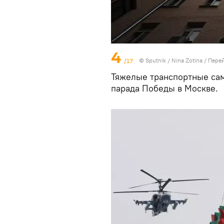
4
/17
© Sputnik / Nina Zotina
/
Перей
Тяжелые транспортные сам
парада Победы в Москве.