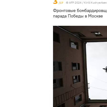
3
/17
© AFP 2024 / Kirill Kudryavtsev
Фронтовые бомбардировщи
парада Победы в Москве