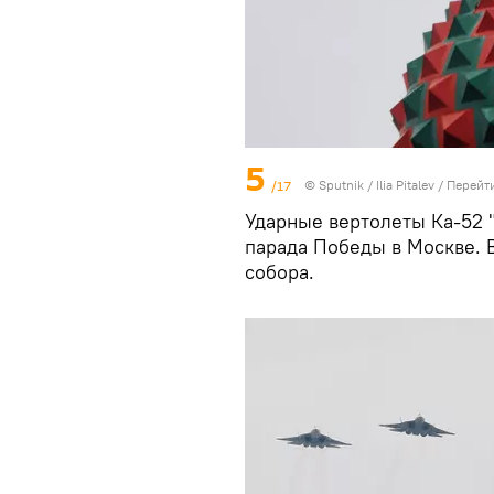
5
/17
© Sputnik / Ilia Pitalev
/
Перейт
Ударные вертолеты Ка-52 
парада Победы в Москве. В
собора.