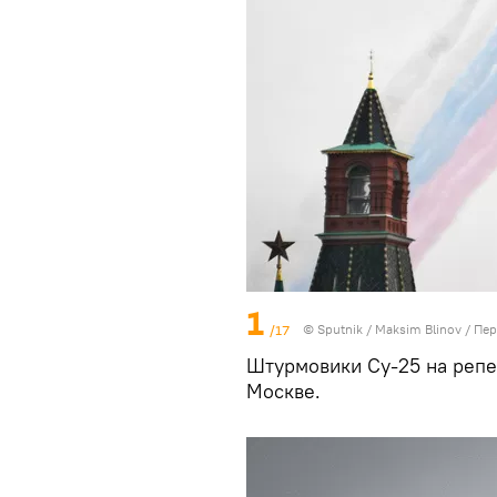
1
/17
© Sputnik / Maksim Blinov
/
Пер
Штурмовики Су-25 на репе
Москве.