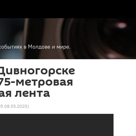
событиях в Молдове и мире.
 Дивногорске
75-метровая
ая лента
:15 08.05.2020
)