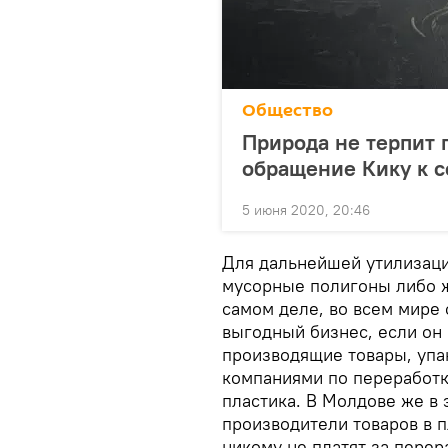
Общество
Природа не терпит 
обращение Кику к 
5 июня 2020, 20:46
Для дальнейшей утилизаци
мусорные полигоны либо ж
самом деле, во всем мире 
выгодный бизнес, если он 
производящие товары, упа
компаниями по переработке
пластика. В Молдове же в 
производители товаров в п
никому не платят за перера