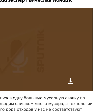
кий эксперт Вячеслав Ионицэ.
ться в одну большую мусорную свалку по
изводим слишком много мусора, а технологии
го рода отходов у нас не соответствуют