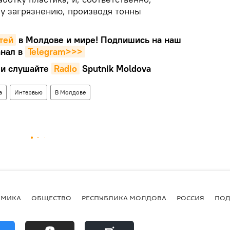
у загрязнению, производя тонны
тей
в Молдове и мире! Подпишись на наш
нал в
Telegram>>>
и слушайте
Radio
Sputnik Moldova
а
Интервью
В Молдове
ОМИКА
ОБЩЕСТВО
РЕСПУБЛИКА МОЛДОВА
РОССИЯ
ПОД