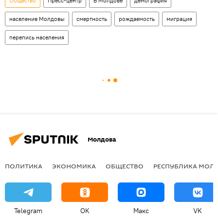
Общество
Пресс-центр
В Молдове
демография
население Молдовы
смертность
рождаемость
миграция
перепись населения
Молдова
ПОЛИТИКА
ЭКОНОМИКА
ОБЩЕСТВО
РЕСПУБЛИКА МОЛ
Telegram
OK
Макс
VK