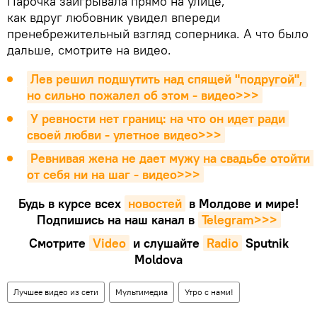
Парочка заигрывала прямо на улице,
как вдруг любовник увидел впереди
пренебрежительный взгляд соперника. А что было
дальше, смотрите на видео.
Лев решил подшутить над спящей "подругой", 
но сильно пожалел об этом - видео>>>
У ревности нет границ: на что он идет ради 
своей любви - улетное видео>>>
Ревнивая жена не дает мужу на свадьбе отойти 
от себя ни на шаг - видео>>>
Будь в курсе всех
новостей
в Молдове и мире!
Подпишись на наш канал в
Telegram>>>
Смотрите
Video
и слушайте
Radio
Sputnik
Moldova
Лучшее видео из сети
Мультимедиа
Утро с нами!