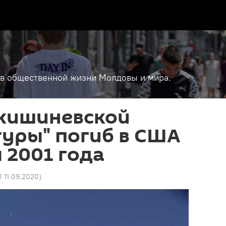
т в общественной жизни Молдовы и мира.
 кишиневской
уры" погиб в США
я 2001 года
0 11.09.2020
)