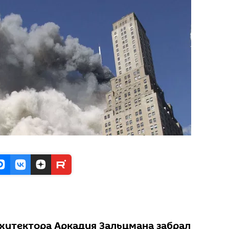
хитектора Аркадия Зальцмана забрал