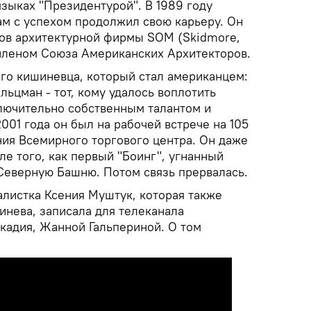
языках "Президентурой". В 1989 году
ам с успехом продолжил свою карьеру. Он
ров архитектурной фирмы SOM (Skidmore,
 членом Союза Американских Архитекторов.
ого кишиневца, который стал американцем:
ьцман - тот, кому удалось воплотить
лючительно собственным талантом и
2001 года он был на рабочей встрече на 105
ия Всемирного торгового центра. Он даже
ле того, как первый "Боинг", угнанный
 Северную Башню. Потом связь прервалась.
алистка Ксения Муштук, которая также
инева, записала для телеканала
ркадия, Жанной Гальпериной. О том