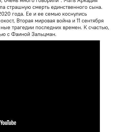
, очень много говорили". Мать Аркадия
ла страшную смерть единственного сына.
020 года. Ее и ее семью коснулись
окост, Вторая мировая война и 11 сентября
шные трагедии последних времен. К счастью,
вью с Фаиной Зальцман.