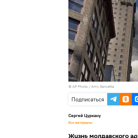
© AP Photo / Amy Sancetta
Подписаться
Сергей Цуркану
Все материалы
Жизнь молдавского ар