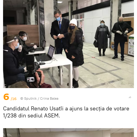
6
/16
© Sputnik / Crina Balea
Candidatul Renato Usatîi a ajuns la secția de votare
1/238 din sediul ASEM.