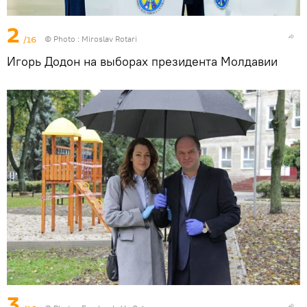
2
/16
© Photo : Miroslav Rotari
Игорь Додон на выборах президента Молдавии
3