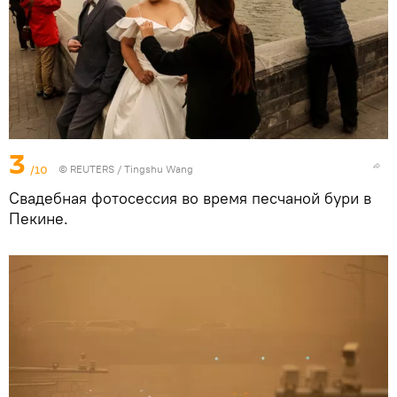
3
/10
©
REUTERS
/ Tingshu Wang
Свадебная фотосессия во время песчаной бури в
Пекине.