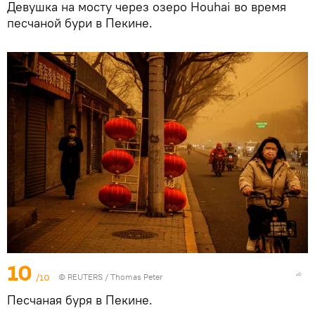
Девушка на мосту через озеро Houhai во время
песчаной бури в Пекине.
10
/10
©
REUTERS
/ Thomas Peter
Песчаная буря в Пекине.