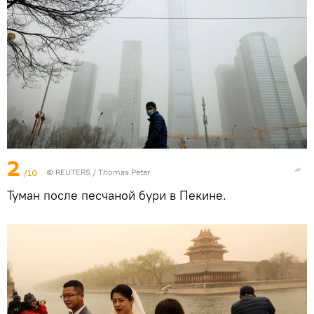
2
/10
©
REUTERS
/ Thomas Peter
Туман после песчаной бури в Пекине.