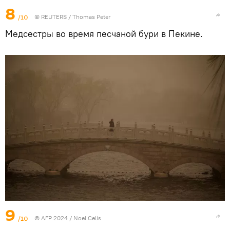
8
/10
©
REUTERS
/ Thomas Peter
Медсестры во время песчаной бури в Пекине.
9
/10
© AFP 2024 / Noel Celis