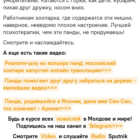
уморительны. Катаются с горки, как дети: кубарем,
пихая друг дружку, носом вниз.
Работникам зоопарка, где содержатся эти мишки,
наверное, неведомо плохое настроение. Лучшей
психотерапии, чем эти панды, не придумаешь!
Смотрите и наслаждайтесь.
А еще есть такие видео:
Реалити-шоу из вольера панд: московский 
зоопарк запустил онлайн трансляцию>>>
Панды помогают друг другу забраться на дерево - 
милейшее видео>>>
Панде, родившейся в Японии, дали имя Сян-Сян, 
что означает - Аромат>>>
Будь в курсе всех
новостей
в Молдове и мире!
Подпишись на наш канал в
Telegram>>>
Смотрите
Video
и слушайте
Radio
Sputnik