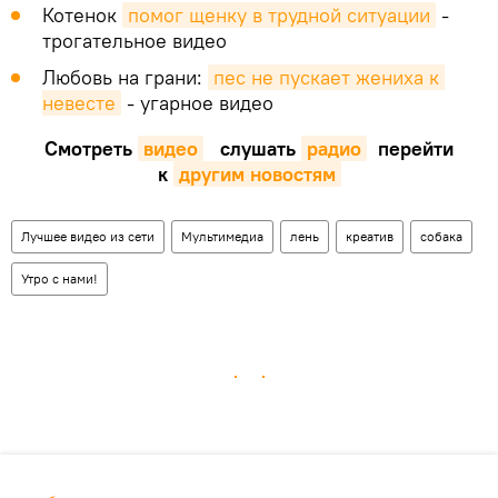
Котенок
помог щенку в трудной ситуации
-
трогательное видео
Любовь на грани:
пес не пускает жениха к 
невесте
- угарное видео
Смотреть
видео
слушать
радио
перейти
к
другим новостям
Лучшее видео из сети
Мультимедиа
лень
креатив
собака
Утро с нами!