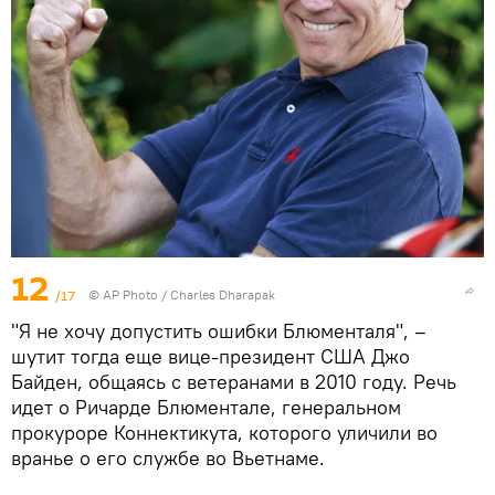
12
/17
© AP Photo / Charles Dharapak
"Я не хочу допустить ошибки Блюменталя", –
шутит тогда еще вице-президент США Джо
Байден, общаясь с ветеранами в 2010 году. Речь
идет о Ричарде Блюментале, генеральном
прокуроре Коннектикута, которого уличили во
вранье о его службе во Вьетнаме.