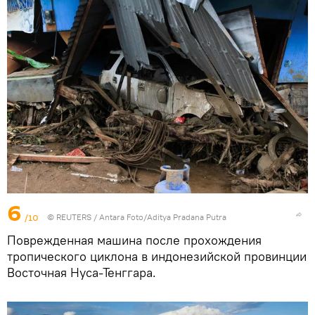
6
/10
©
REUTERS
/ Antara Foto/Aditya Pradana Putra
Поврежденная машина после прохождения
тропического циклона в индонезийской провинции
Восточная Нуса-Тенггара.