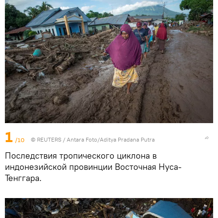
1
/10
©
REUTERS
/ Antara Foto/Aditya Pradana Putra
Последствия тропического циклона в
индонезийской провинции Восточная Нуса-
Тенггара.