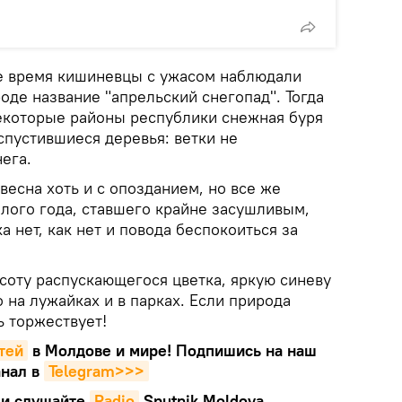
же время кишиневцы с ужасом наблюдали
оде название "апрельский снегопад". Тогда
екоторые районы республики снежная буря
спустившиеся деревья: ветки не
ега.
весна хоть и с опозданием, но все же
шлого года, ставшего крайне засушливым,
а нет, как нет и повода беспокоиться за
асоту распускающегося цветка, яркую синеву
о на лужайках и в парках. Если природа
ь торжествует!
тей
в Молдове и мире! Подпишись на наш
нал в
Telegram>>>
и слушайте
Radio
Sputnik Moldova