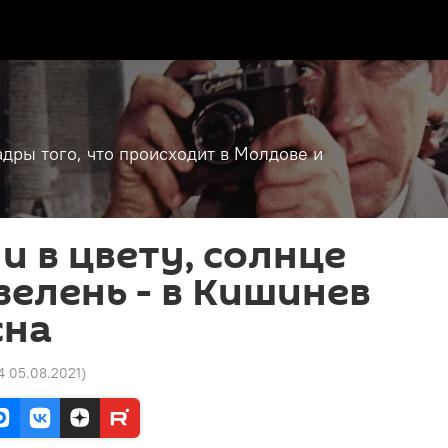
дры того, что происходит в Молдове и
и в цвету, солнце
зелень - в Кишинев
сна
4 05.08.2021
)