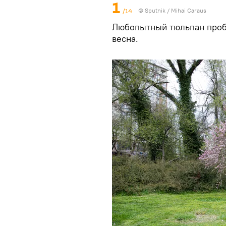
1
/14
© Sputnik / Mihai Caraus
Любопытный тюльпан проби
весна.