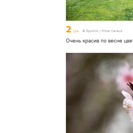
2
/14
© Sputnik / Mihai Caraus
Очень красив по весне цв