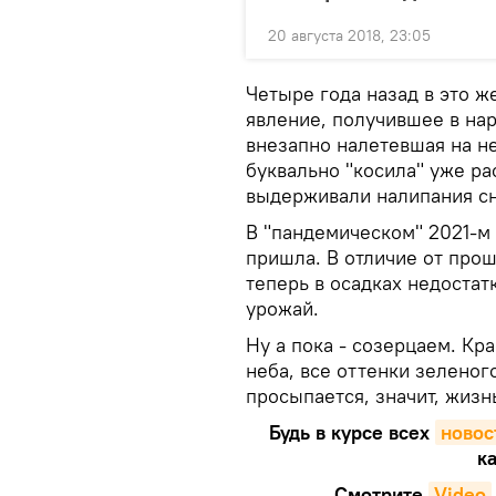
20 августа 2018, 23:05
Четыре года назад в это 
явление, получившее в нар
внезапно налетевшая на н
буквально "косила" уже ра
выдерживали налипания сн
В "пандемическом" 2021-м 
пришла. В отличие от про
теперь в осадках недостатк
урожай.
Ну а пока - созерцаем. Кр
неба, все оттенки зеленог
просыпается, значит, жизн
Будь в курсе всех
новос
ка
Смотрите
Video