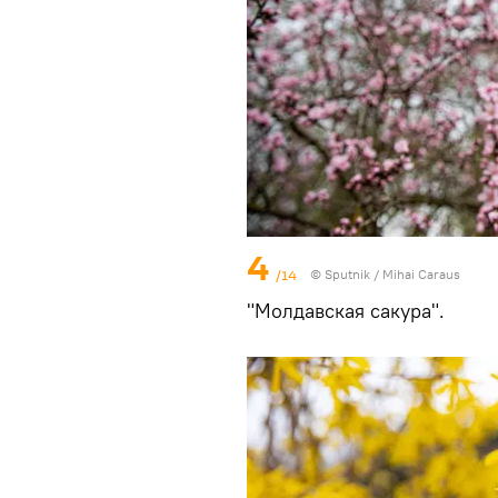
4
/14
© Sputnik / Mihai Caraus
"Молдавская сакура".