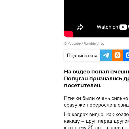
©
Youtube / Rumble Viral
Подписаться
На видео попал смешно
Попугаи признались др
посетителей.
Птички были очень сильно
сразу же переросло в свид
На кадрах видно, как хозя
какаду – друг перед друго
которому 25 лет, а слева –