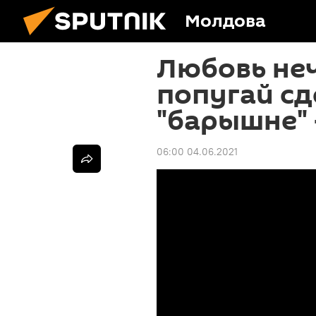
Молдова
Любовь неч
попугай с
"барышне" 
06:00 04.06.2021