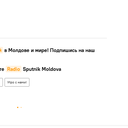
й
в Молдове и мире! Подпишись на наш
те
Radio
Sputnik Moldova
и
Утро с нами!