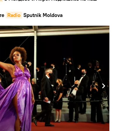
те
Radio
Sputnik Moldova