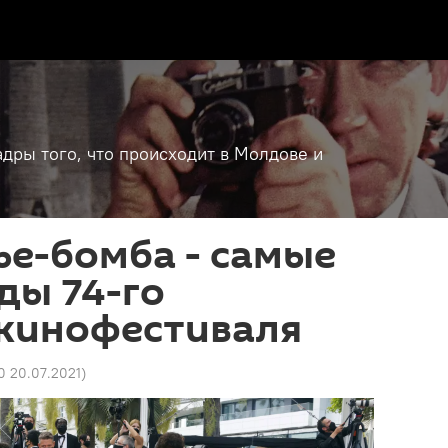
дры того, что происходит в Молдове и
ье-бомба - самые
ды 74-го
 кинофестиваля
0 20.07.2021
)