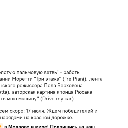
олотую пальмовую ветвь" - работы
нни Моретти "Три этажа" (Tre Piani), лента
нского режиссера Пола Верховена
tta), авторская картина японца Рюсаке
ть мою машину" (Drive my car).
сем скоро: 17 июля. Ждем победителей и
нарядами на красной дорожке.
й
в Молдове и мире! Подпишись на наш