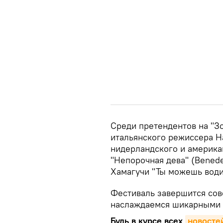
Среди претендентов на "З
итальянского режиссера На
нидерландского и америка
"Непорочная дева" (Benede
Хамагучи "Ты можешь води
Фестиваль завершится сов
наслаждаемся шикарными 
Будь в курсе всех
новосте