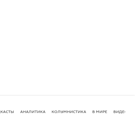
Белла Хадид на кинофестивале в Каннах.
RS
/ Eric Gaillard
КАСТЫ
АНАЛИТИКА
КОЛУМНИСТИКА
В МИРЕ
ВИДЕО