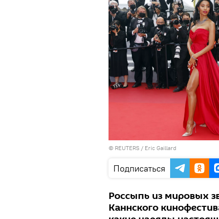
©
REUTERS
/ Eric Gaillard
Подписаться
Россыпь из мировых зв
Каннского кинофестива