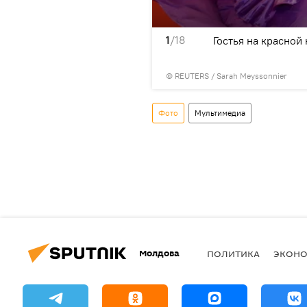
1
/18
а на красной дорожке 74-
Гостья на красной
©
REUTERS
/ Sarah Meyssonnier
Фото
Мультимедиа
Молдова
ПОЛИТИКА
ЭКОН