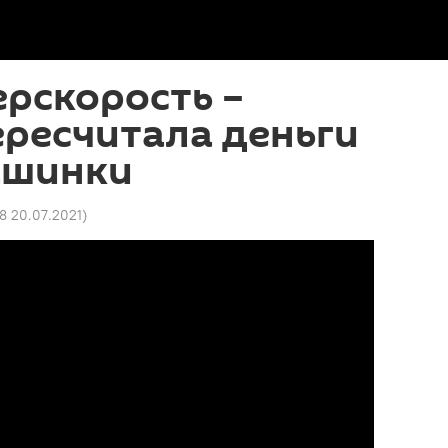
ерскорость –
ресчитала деньги
ашинки
08 20.07.2021
)