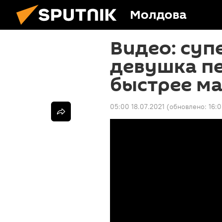
Молдова
Видео: суп
девушка пе
быстрее м
05:00 18.07.2021
(обновлено:
16: