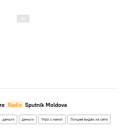
те
Radio
Sputnik Moldova
деньги
деньги
Утро с нами!
Лучшее видео из сети