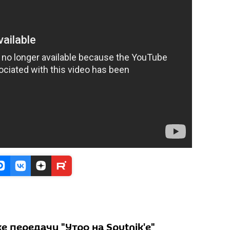
 передачи "Утро на Sputnik'e"