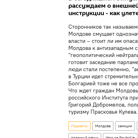
рассуждаем о внешне
инструкции - как улет
Сторонников так называем
Молдове смущает однозна
власти – стоит ли им опас
Молдова к антизападным с
"геополитический нейтрал
готовит заседание парламе
люди стали постепенно, "а
в Турции идет стремитель
Болгарией тоже не все про
Что ждет граждан Молдовы
российского Института пр
Григорий Добромелов, пол
туризму Прасковья Кулева.
Подкасты
Молдова
санкции
пляжный отдых
Утро на Sputnik’e