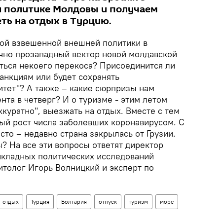
й политике Молдовы и получаем
еть на отдых в Турцию.
ой взвешенной внешней политики в
чно прозападный вектор новой молдавской
аться некоего перекоса? Присоединится ли
анкциям или будет сохранять
итет"? А также – какие сюрпризы нам
нта в четверг? И о туризме - этим летом
ккуратно", выезжать на отдых. Вместе с тем
ный рост числа заболевших коронавирусом. С
сто – недавно страна закрылась от Грузии.
? На все эти вопросы ответят директор
икладных политических исследований
итолог Игорь Волницкий и эксперт по
отдых
Турция
Болгария
отпуск
туризм
море