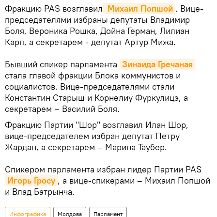
Фракцию PAS возглавил
 Михаил Попшой
. Вице-
председателями избраны депутаты Владимир
Боля, Вероника Рошка, Дойна Герман, Лилиан
Карп, а секретарем - депутат Артур Мижа.
Бывший спикер парламента
Зинаида Гречаная
стала главой фракции Блока коммунистов и
социалистов. Вице-председателями стали
Константин Старыш и Корнелиу Фуркулицэ, а
секретарем – Василий Боля.
Фракцию Партии "Шор" возглавил Илан Шор,
вице-председателем избран депутат Петру
Жардан, а секретарем – Марина Таубер.
Спикером парламента избран лидер Партии PAS
Игорь Гросу
, а вице-спикерами – Михаил Попшой
и Влад Батрынча.
Инфографика
Молдова
Парламент