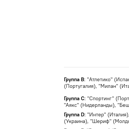
Группа B
: "Атлетико" (Испа
(Португалия), "Милан" (Ит
Группа С
: "Спортинг" (Пор
"Аякс" (Нидерланды), "Беш
Группа D
: "Интер" (Италия
(Украина), "Шериф" (Молдо