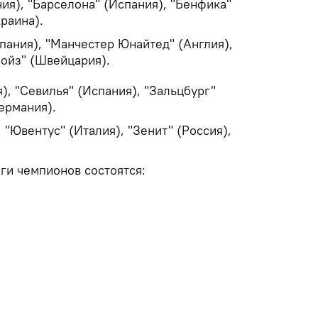
ния), "Барселона" (Испания), "Бенфика"
краина).
спания), "Манчестер Юнайтед" (Англия),
Бойз" (Швейцария).
я), "Севилья" (Испания), "Зальцбург"
Германия).
, "Ювентус" (Италия), "Зенит" (Россия),
ги чемпионов состоятся: