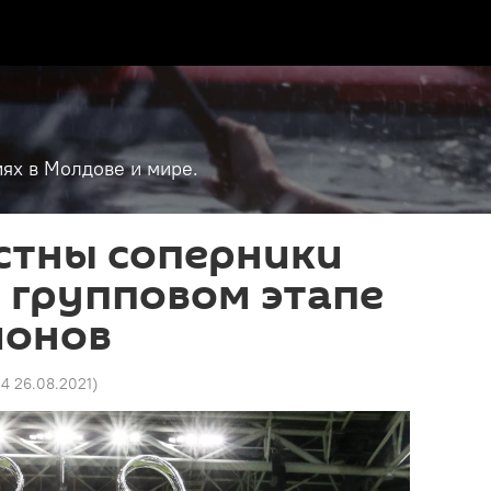
ях в Молдове и мире.
стны соперники
 групповом этапе
ионов
4 26.08.2021
)