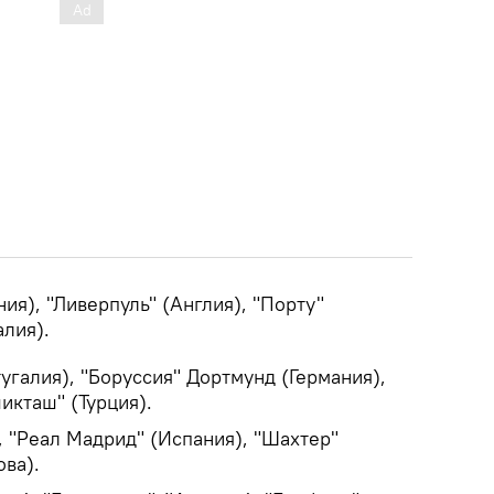
ния), "Ливерпуль" (Англия), "Порту"
алия).
тугалия), "Боруссия" Дортмунд (Германия),
икташ" (Турция).
), "Реал Мадрид" (Испания), "Шахтер"
ва).