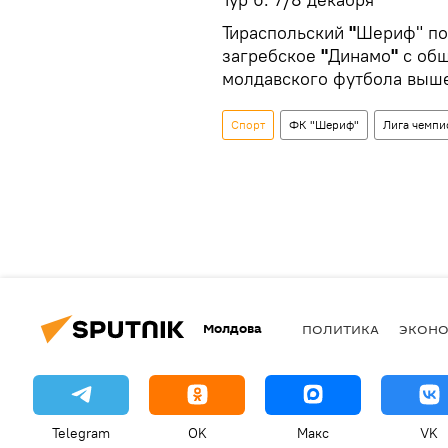
Тираспольский
"
Шериф" по
загребское
"
Динамо
"
с общ
молдавского футбола выше
Спорт
ФК "Шериф"
Лига чемпи
Молдова
ПОЛИТИКА
ЭКОН
Telegram
OK
Макс
VK