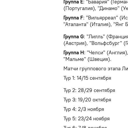
Группа Е
: "Бавария" (Герма
(Португалия), "Динамо" (У
Группа F
: "Вильярреал" (И
"Аталанта" (Италия), "Янг 
Группа G
: "Лилль" (Франци
(Австрия), "Вольфсбург" (
Группа H
: "Челси" (Англия)
"Мальме" (Швеция).
Матчи группового этапа Ли
Тур 1: 14/15 сентября
Тур 2: 28/29 сентября
Тур 3: 19/20 октября
Тур 4: 2/3 ноября
Тур 5: 23/24 ноября
Тур 6: 7/8 декабря