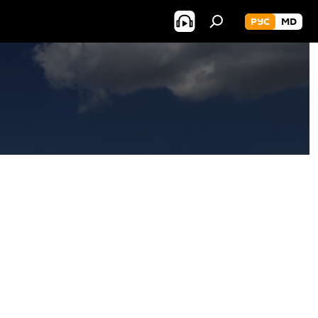
РУС
MD