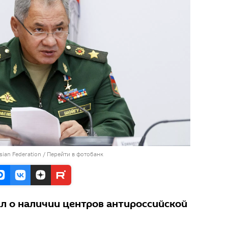
ssian Federation
/
Перейти в фотобанк
ал о наличии центров антироссийской