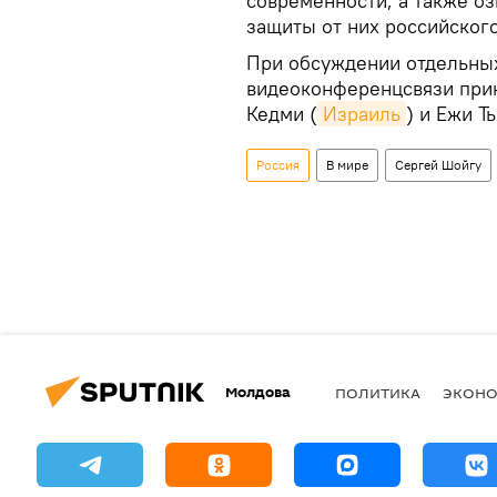
современности, а также о
защиты от них российского
При обсуждении отдельных
видеоконференцсвязи прин
Кедми (
Израиль
) и Ежи Т
Россия
В мире
Сергей Шойгу
Молдова
ПОЛИТИКА
ЭКОН