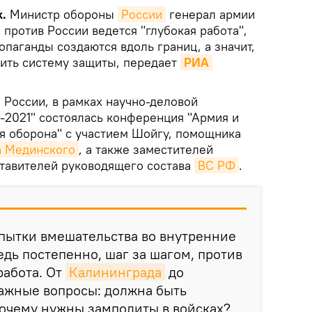
k.
Министр обороны
России
генерал армии
 против России ведется "глубокая работа",
паганды создаются вдоль границ, а значит,
ить систему защиты, передает
РИА 
России, в рамках научно-деловой
2021" состоялась конференция "Армия и
я оборона" с участием Шойгу, помощника
 Мединского
, а также заместителей
тавителей руководящего состава
ВС РФ
.
опытки вмешательства во внутренние
едь постепенно, шаг за шагом, против
работа. От
Калининграда
до
важные вопросы: должна быть
Почему нужны замполиты в войсках?