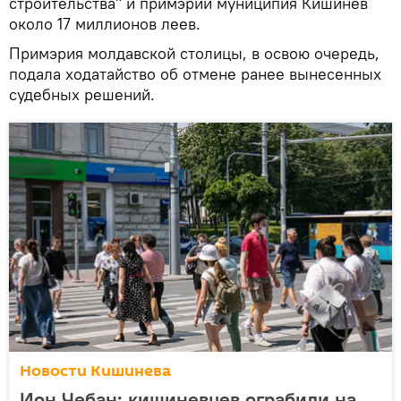
строительства" и примэрии муниципия Кишинев
около 17 миллионов леев.
Примэрия молдавской столицы, в освою очередь,
подала ходатайство об отмене ранее вынесенных
судебных решений.
Новости Кишинева
Ион Чебан: кишиневцев ограбили на