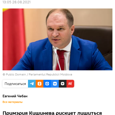
13:05 28.08.2021
©
Public Domain
/
Parlamentul Republicii Moldova
Подписаться
Евгений Чебан
Все материалы
Примэрия Кишинева рискует лишиться