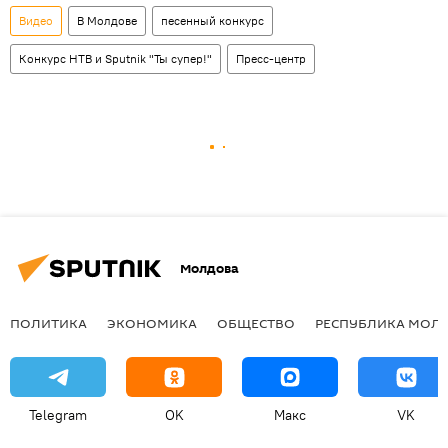
Видео
В Молдове
песенный конкурс
Конкурс НТВ и Sputnik "Ты супер!"
Пресс-центр
Молдова
ПОЛИТИКА
ЭКОНОМИКА
ОБЩЕСТВО
РЕСПУБЛИКА МОЛ
Telegram
OK
Макс
VK