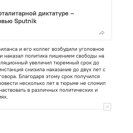
тоталитарной диктатуре –
вью Sputnik
 Биланса и его коллег возбудили уголовное
ии наказал политика лишением свободы на
елляционный увеличил тюремный срок до
инстанция снизила наказание до двух лет с
говора. Благодаря этому срок получился
ровести несколько лет в тюрьме не сломил
частвовать в различных политических и
ях.