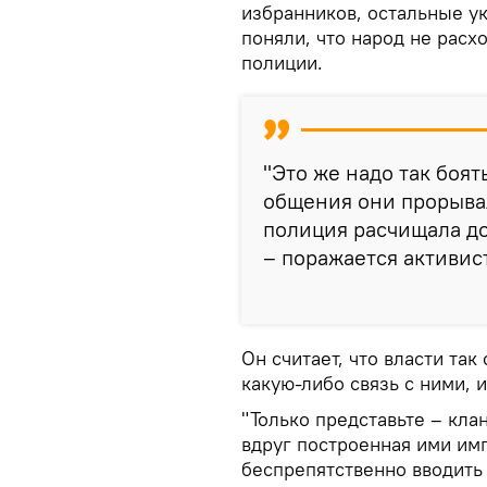
избранников, остальные ук
поняли, что народ не расх
полиции.
"Это же надо так боят
общения они прорывал
полиция расчищала до
– поражается активист
Он считает, что власти так
какую-либо связь с ними, 
"Только представьте – кла
вдруг построенная ими им
беспрепятственно вводить