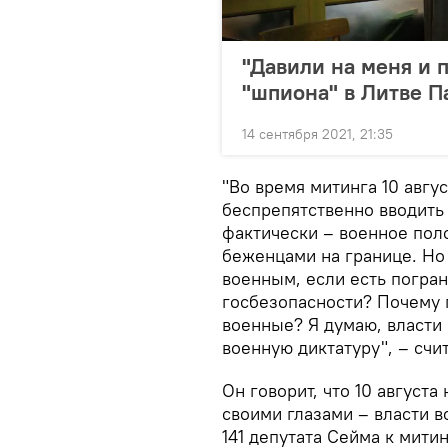
"Давили на меня и 
"шпиона" в Литве П
14 сентября 2021, 21:35
"Во время митинга 10 авг
беспрепятственно вводить
фактически – военное пол
беженцами на границе. Но
военным, если есть погра
госбезопасности? Почему 
военные? Я думаю, власти 
военную диктатуру", – счи
Он говорит, что 10 августа
своими глазами – власти в
141 депутата Сейма к мит