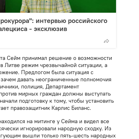
прокурора": интервью российского
алецкиса - эксклюзив
уста Сейм принимал решение о возможности
 в Литве режим чрезвычайной ситуации, а
ожение. Предлогом была ситуация с
 зачем давать неограниченные полномочия
ничники, полиция, Департамент
против мирных граждан должны выступать
начали подготовку к тому, чтобы установить
тает правозащитник Карлис Биланс.
 находился на митинге у Сейма и видел все
сячески игнорировали народную сходку. Из
ингующим вышли только пять-шесть народных