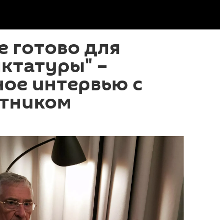
е готово для
ктатуры" –
ое интервью с
тником