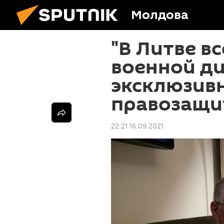
Молдова
"В Литве вс
военной ди
эксклюзивн
правозащи
22:21 16.09.2021