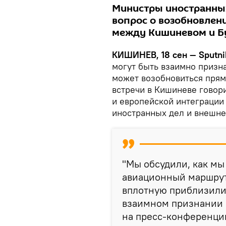
Министры иностранны
вопрос о возобновлен
между Кишиневом и Б
КИШИНЕВ, 18 сен — Sputni
могут быть взаимно призн
может возобновиться прям
встречи в Кишиневе говор
и европейской интеграци
иностранных дел и внешне
"Мы обсудили, как м
авиационный маршрут
вплотную приблизили
взаимном признании в
на пресс-конференции