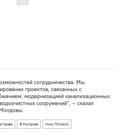
озможностей сотрудничества. Мы
ировании проектов, связанных с
абжением, модернизацией канализационных
 водоочистных сооружений", – сказал
 Молдовы.
е права
В Молдове
Нику Попеску