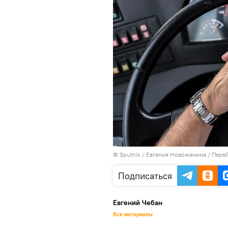
© Sputnik / Евгения Новоженина
/
Перей
Подписаться
Евгений Чебан
Все материалы