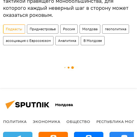
тактикой правящего монобольшинства, для
которого каждый неверный шаг в сторону может
оказаться роковым.
Подкасты
Приднестровье
Россия
Молдова
геополитика
ассоциация с Евросоюзом
Аналитика
В Молдове
Молдова
ПОЛИТИКА
ЭКОНОМИКА
ОБЩЕСТВО
РЕСПУБЛИКА МОЛ