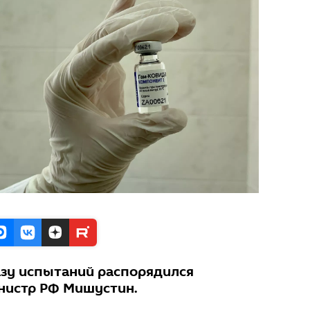
азу испытаний распорядился
нистр РФ Мишустин.