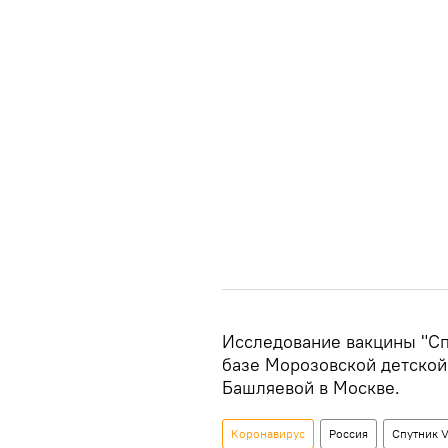
Исследование вакцины "Сп
базе Морозовской детской
Башляевой в Москве.
Коронавирус
Россия
Спутник 