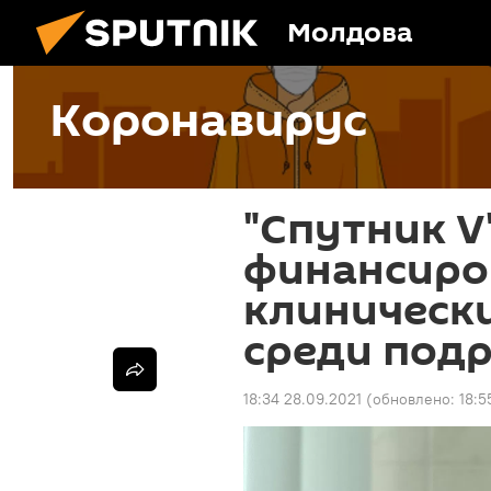
Молдова
Коронавирус
"Спутник V
финансиро
клиническ
среди под
18:34 28.09.2021
(обновлено:
18:5