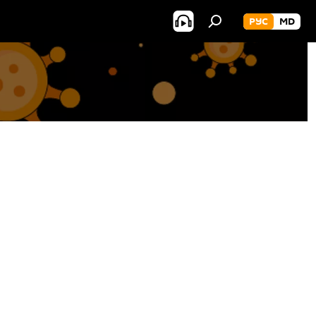
РУС
MD