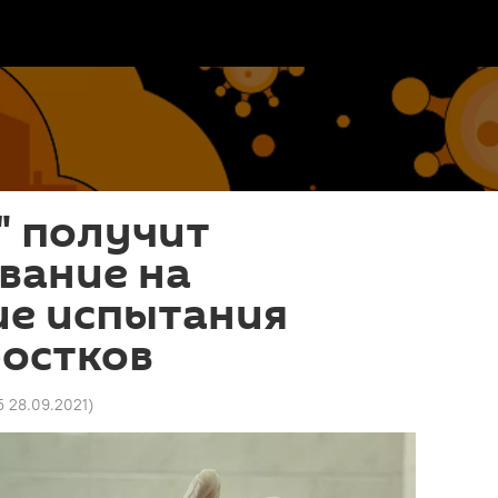
" получит
вание на
ие испытания
ростков
5 28.09.2021
)